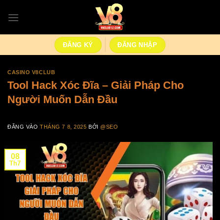
Bỏ
qua
nội
dung
ĐĂNG KÝ
ĐĂNG NHẬP
CASINO V8CLUB
Tool Hack Xóc Đĩa – Giải Pháp Cho
Người Muốn Dẫn Đầu
ĐĂNG VÀO
THÁNG 7 8, 2025
BỞI
@SEO
08
Th7