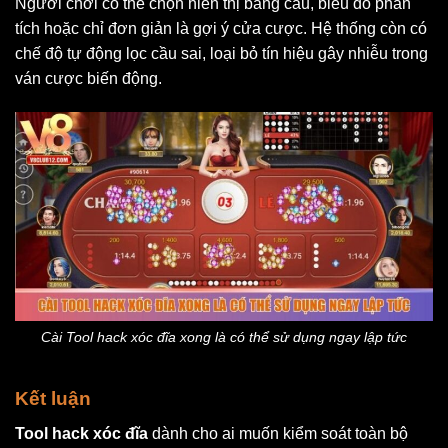
Người chơi có thể chọn hiển thị bảng cầu, biểu đồ phân
tích hoặc chỉ đơn giản là gợi ý cửa cược. Hệ thống còn có
chế độ tự động lọc cầu sai, loại bỏ tín hiệu gây nhiễu trong
ván cược biến động.
Cài Tool hack xóc đĩa xong là có thể sử dụng ngay lập tức
Kết luận
Tool hack xóc đĩa
dành cho ai muốn kiểm soát toàn bộ