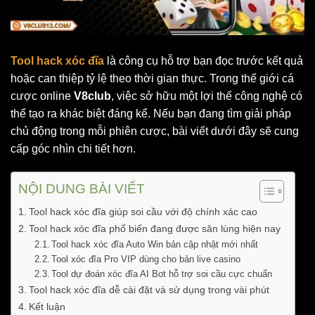
Tool hack xóc đĩa
là công cụ hỗ trợ bạn đọc trước kết quả
hoặc can thiệp tỷ lệ theo thời gian thực. Trong thế giới cá
cược online
V8club
, việc sở hữu một lợi thế công nghệ có
thể tạo ra khác biệt đáng kể. Nếu bạn đang tìm giải pháp
chủ động trong mỗi phiên cược, bài viết dưới đây sẽ cung
cấp góc nhìn chi tiết hơn.
NỘI DUNG BÀI VIẾT
Tool hack xóc đĩa giúp soi cầu với độ chính xác cao
Tool hack xóc đĩa phổ biến đang được săn lùng hiện nay
Tool hack xóc đĩa Auto Win bản cập nhật mới nhất
Tool xóc đĩa Pro VIP dùng cho bản live casino
Tool dự đoán xóc đĩa AI Bot hỗ trợ soi cầu cực chuẩn
Tool hack xóc đĩa dễ cài đặt và sử dụng trong vài phút
Kết luận