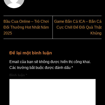
Bầu Cua Online – Trò Chơi
Game Bắn Cá ICA – Bắn Cá
Đổi Thưởng Hot Nhất Năm
Cực Chill Để Đổi Quà Thật
2025
Khủng
Để lại một bình luận
Email của bạn sẽ không được hiển thị công khai.
Các trường bắt buộc được đánh dấu
*
Bình luận
*