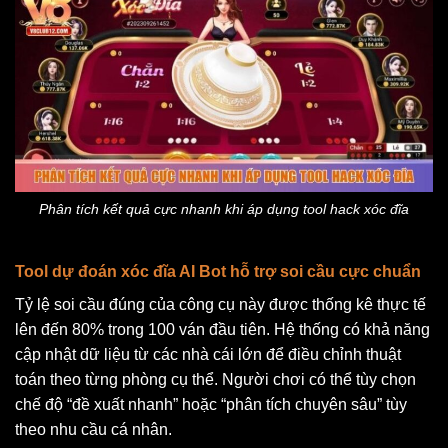
Phân tích kết quả cực nhanh khi áp dụng tool hack xóc đĩa
Tool dự đoán xóc đĩa AI Bot hỗ trợ soi cầu cực chuẩn
Tỷ lệ soi cầu đúng của công cụ này được thống kê thực tế
lên đến 80% trong 100 ván đầu tiên. Hệ thống có khả năng
cập nhật dữ liệu từ các nhà cái lớn để điều chỉnh thuật
toán theo từng phòng cụ thể. Người chơi có thể tùy chọn
chế độ “đề xuất nhanh” hoặc “phân tích chuyên sâu” tùy
theo nhu cầu cá nhân.