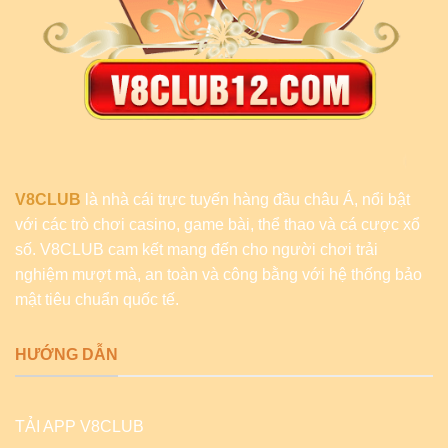
V8CLUB
là nhà cái trực tuyến hàng đầu châu Á, nổi bật
với các trò chơi casino, game bài, thể thao và cá cược xổ
số. V8CLUB cam kết mang đến cho người chơi trải
nghiệm mượt mà, an toàn và công bằng với hệ thống bảo
mật tiêu chuẩn quốc tế.
HƯỚNG DẪN
TẢI APP V8CLUB