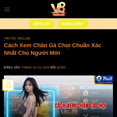
Bỏ
qua
nội
dung
ĐĂNG KÝ
ĐĂNG NHẬP
TIN TỨC V8CLUB
Cách Xem Chân Gà Chọi Chuẩn Xác
Nhất Cho Người Mới
ĐĂNG VÀO
THÁNG 10 14, 2025
BỞI
@SEO
14
Th10