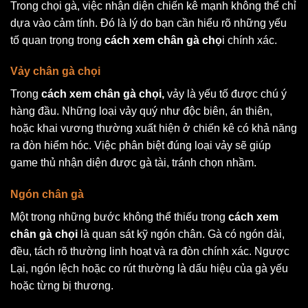
Trong chọi gà, việc nhận diện chiến kê mạnh không thể chỉ
dựa vào cảm tính. Đó là lý do bạn cần hiểu rõ những yếu
tố quan trọng trong
cách xem chân gà chọ
i chính xác.
Vảy chân gà chọi
Trong
cách xem chân gà chọi,
vảy là yếu tố được chú ý
hàng đầu. Những loại vảy quý như độc biên, án thiên,
hoặc khai vương thường xuất hiện ở chiến kê có khả năng
ra đòn hiểm hóc. Việc phân biệt đúng loại vảy sẽ giúp
game thủ nhận diện được gà tài, tránh chọn nhầm.
Ngón chân gà
Một trong những bước không thể thiếu trong
cách xem
chân gà chọi
là quan sát kỹ ngón chân. Gà có ngón dài,
đều, tách rõ thường linh hoạt và ra đòn chính xác. Ngược
Lại, ngón lệch hoặc co rút thường là dấu hiệu của gà yếu
hoặc từng bị thương.