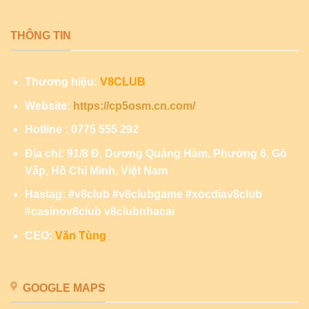
THÔNG TIN
Thương hiệu:
V8CLUB
Website:
https://cp5osm.cn.com/
Hotline : 0775 555 292
Địa chỉ: 91/8 Đ. Dương Quảng Hàm, Phường 6, Gò
Vấp, Hồ Chí Minh, Việt Nam
Hastag: #v8club #v8clubgame #xocdiav8club
#casinov8club v8clubnhacai
CEO:
Văn Tùng
GOOGLE MAPS