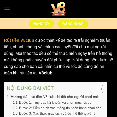
Bỏ
qua
nội
dung
ĐĂNG KÝ
ĐĂNG NHẬP
Rút tiền V8club
được thiết kế để tạo ra trải nghiệm thuận
tiện, nhanh chóng và chính xác tuyệt đối cho mọi người
dùng. Mọi thao tác đều có thể thực hiện ngay trên hệ thống
mà không phải chuyển đổi phức tạp. Nội dung bên dưới sẽ
cung cấp cho bạn cái nhìn cụ thể về tốc độ cùng độ an
toàn khi rút tiền tại
V8club
.
NỘI DUNG BÀI VIẾT
Hướng dẫn rút tiền V8club chi tiết cho người chơi mới
Bước 1: Truy cập tài khoản và chọn mục rút tiền
Bước 2: Điền chính xác thông tin ngân hàng nhận tiền
Bước 3: Xác thực giao dịch và đợi hệ thống xử lý