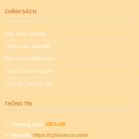
CHÍNH SÁCH
Giới Thiệu V8club
Chính Sách Bảo Mật
Điều Khoản Điều Kiện
Chơi Có Trách Nhiệm
Câu Hỏi Thường Gặp
THÔNG TIN
Thương hiệu:
V8CLUB
Website:
https://cp5osm.cn.com/