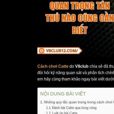
Cách chơi Catte
do
V8club
chia sẻ đã th
đòi hỏi kỹ năng quan sát và phân tích chín
em hãy cùng tham khảo ngay bài viết dưới 
NỘI DUNG BÀI VIẾT
Những quy tắc quan trọng trong cách chơi 
Đánh bài Catte qua từng vòng
Luật úp bài Catte