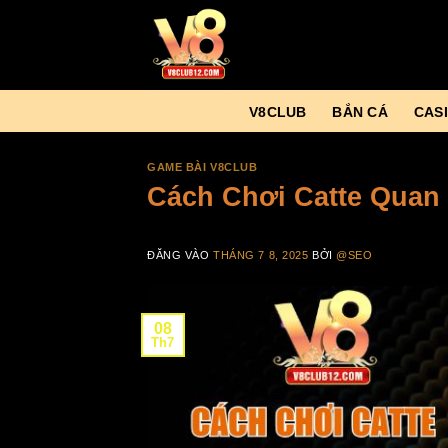
Bỏ
qua
nội
dung
V8CLUB
BẮN CÁ
CAS
GAME BÀI V8CLUB
Cách Chơi Catte Quan
ĐĂNG VÀO
THÁNG 7 8, 2025
BỞI
@SEO
08
Th7