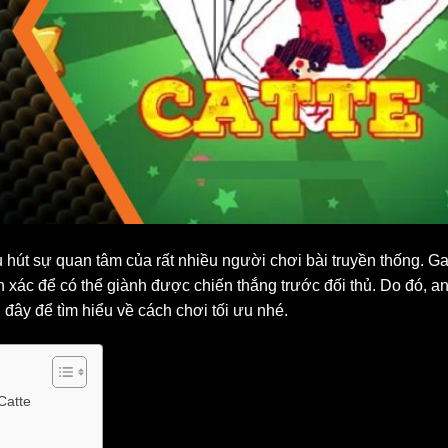
u hút sự quan tâm của rất nhiều người chơi bài truyền thống. 
h xác để có thể giành được chiến thắng trước đối thủ. Do đó, a
đây để tìm hiểu về cách chơi tối ưu nhé.
Catte