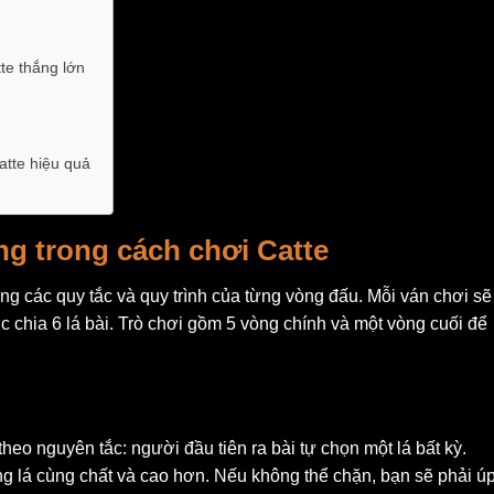
te thắng lớn
atte hiệu quả
g trong cách chơi Catte
g các quy tắc và quy trình của từng vòng đấu. Mỗi ván chơi sẽ
 chia 6 lá bài. Trò chơi gồm 5 vòng chính và một vòng cuối để
heo nguyên tắc: người đầu tiên ra bài tự chọn một lá bất kỳ.
g lá cùng chất và cao hơn. Nếu không thể chặn, bạn sẽ phải ú