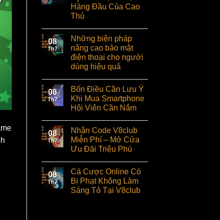
Hàng Đầu Của Cao
Thủ
Những biện pháp
08
nâng cao bảo mật
Th7
điện thoại cho người
dùng hiệu quả
Bốn Điều Cần Lưu Ý
08
Khi Mua Smartphone
Th7
Hội Viên Cần Nắm
Game
Nhận Code V8club
08
Miễn Phí – Mở Cửa
nh
Th7
Ưu Đãi Triệu Phú
Cá Cược Online Có
08
Bị Phạt Không Làm
Th7
Sáng Tỏ Tại V8club