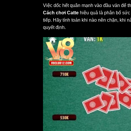
Việc dốc hết quân mạnh vào đầu ván để th
Cách chơi Catte
hiệu quả là phân bổ sức 
tiếp. Hãy tính toán khi nào nên chặn, khi
quyết định.