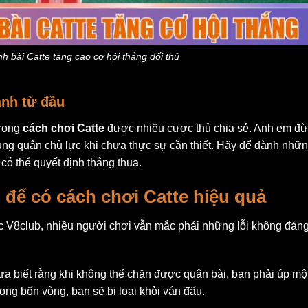
h bài Catte tăng cao cơ hội thắng đối thủ
ạnh từ đầu
trong
cách chơi Catte
được nhiều cược thủ chia sẻ. Anh em đ
ng quân chủ lực khi chưa thực sự cần thiết. Hãy để dành nhữ
 có thể quyết định thắng thua.
 để có cách chơi Catte hiệu quả
ược V8club, nhiều người chơi vẫn mắc phải những lỗi không đán
hưa biết rằng khi không thể chặn được quân bài, bạn phải úp một
rong bốn vòng, bạn sẽ bị loại khỏi ván đấu.