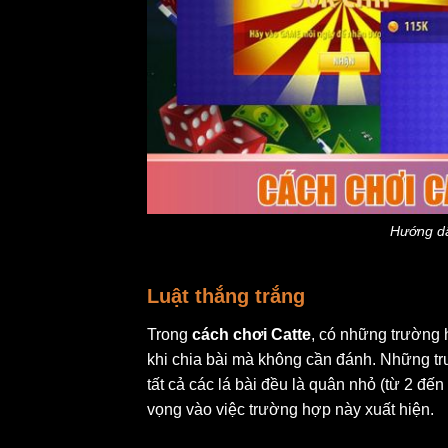
Hướng dẫ
Luật thắng trắng
Trong
cách chơi Catte
, có những trường h
khi chia bài mà không cần đánh. Những tr
tất cả các lá bài đều là quân nhỏ (từ 2 đến
vọng vào việc trường hợp này xuất hiện.